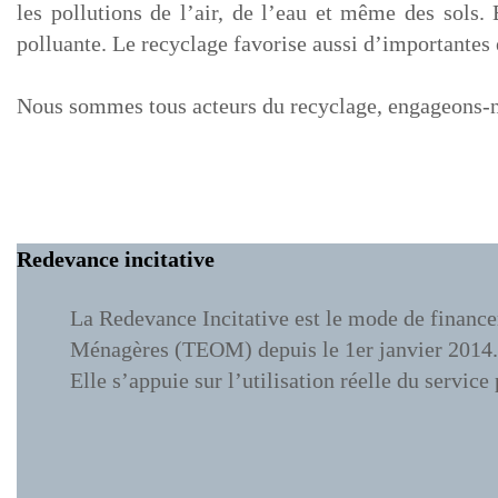
les pollutions de l’air, de l’eau et même des sols. 
polluante. Le recyclage favorise aussi d’importantes
Nous sommes tous acteurs du recyclage, engageons-no
Redevance incitative
La Redevance Incitative est le mode de financ
Ménagères (TEOM) depuis le 1er janvier 2014
Elle s’appuie sur l’utilisation réelle du service 