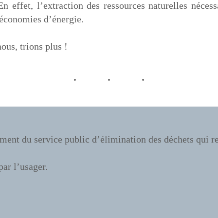
En effet, l’extraction des ressources naturelles néces
 économies d’énergie.
us, trions plus !
ement du service public d’élimination des déchets qui
.
par l’usager.